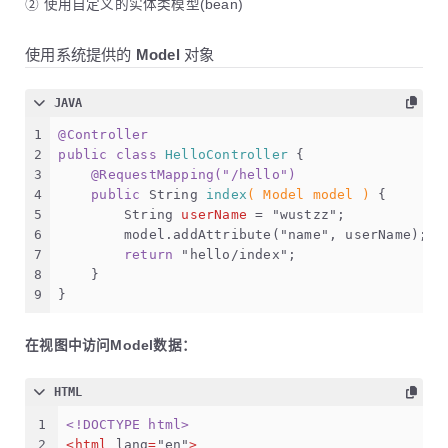
② 使用自定义的实体类模型(bean)
使用系统提供的 Model 对象
JAVA
1
@Controller
2
public
class
HelloController
 {
3
@RequestMapping("/hello")
4
public
 String 
index
( Model model )
 {	
5
String
userName
=
"wustzz"
;
6
        model.addAttribute(
"name"
, userName);	
7
return
"hello/index"
;
8
    }
9
}
在视图中访问Model数据：
HTML
1
<!DOCTYPE 
html
>
2
<
html
lang
=
"en"
>