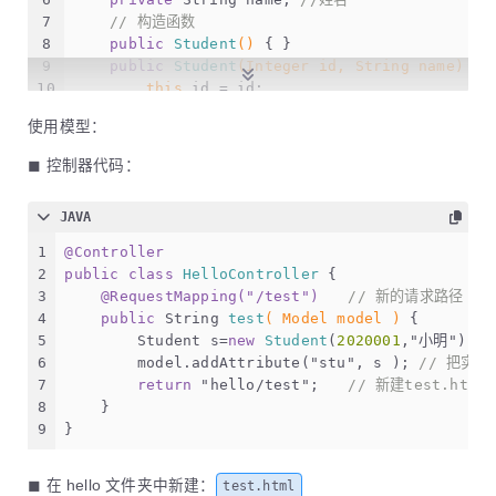
7
// 构造函数
8
public
Student
()
 { }
9
public
Student
(Integer id, String name)
 {
10
this
.id = id;
11
this
.name = name;
使用模型：
12
	}
13
// getter/setter
◼ 控制器代码：
14
public
 Integer 
getId
()
 {
15
return
 id;
JAVA
16
    }
17
public
void
setId
(Integer id)
 {
1
@Controller
18
this
.id = id;
2
public
class
HelloController
 {
19
    }
3
@RequestMapping("/test")
// 新的请求路径
20
public
 String 
getName
()
 {
4
public
 String 
test
( Model model )
 {	
21
return
 name;
5
        Student s=
new
Student
(
2020001
,
"小明"
);	
22
    }
6
        model.addAttribute(
"stu"
, s );	
// 把实体
23
public
void
setName
(String name)
 {
7
return
"hello/test"
;	
// 新建test.html
24
this
.name = name;
8
    }
25
    }
9
}
26
}
◼ 在 hello 文件夹中新建：
test.html