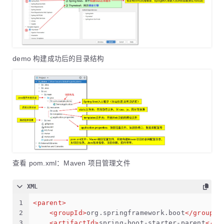
demo 构建成功后的目录结构
查看 pom.xml：Maven 项目管理文件
XML
1
<
parent
>
2
<
groupId
>
org.springframework.boot
</
groupId
3
<
artifactId
>
spring-boot-starter-parent
</
ar