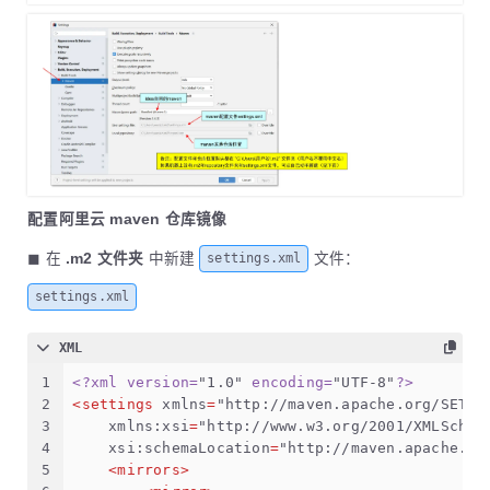
配置阿里云 maven 仓库镜像
◼ 在
.m2 文件夹
中新建
文件：
settings.xml
settings.xml
XML
1
<?xml version=
"1.0"
 encoding=
"UTF-8"
?>
2
<
settings
xmlns
=
"http://maven.apache.org/SETTI
3
xmlns:xsi
=
"http://www.w3.org/2001/XMLSchem
4
xsi:schemaLocation
=
"http://maven.apache.or
5
<
mirrors
>