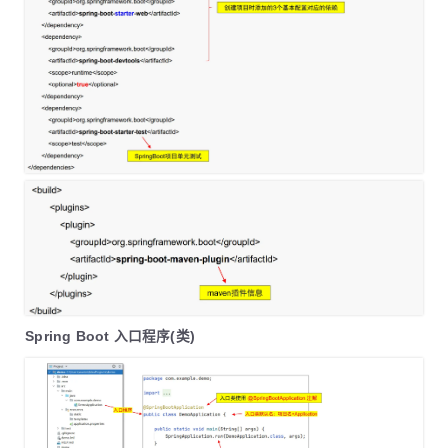
26
<
groupId
>
org.springframework.boot
</
gro
27
<
artifactId
>
spring-boot-devtools
</
arti
28
<
scope
>
runtime
</
scope
>
29
<
optional
>
true
</
optional
>
30
</
dependency
>
31
<
dependency
>
32
<
groupId
>
org.springframework.boot
</
gro
33
<
artifactId
>
spring-boot-starter-test
</
34
<
scope
>
test
</
scope
>
35
</
dependency
>
36
</
dependencies
>
37
38
<
build
>
39
<
plugins
>
40
<
plugin
>
41
<
groupId
>
org.springframework.boot
<
42
<
artifactId
>
spring-boot-maven-plug
Spring Boot 入口程序(类)
43
</
plugin
>
44
</
plugins
>
45
</
build
>