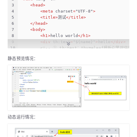
3
<
head
>
4
<
meta
charset
=
"UTF-8"
>
5
<
title
>
测试
</
title
>
6
</
head
>
7
<
body
>
8
<
h1
>
hello world
</
h1
>
9
<
div
th:text
=
"${name}"
>
hello
</
div
>
10
<!-- ① th:text：thymeleaf模板引擎提供
11
<!-- ② ${ 变量名 }：thymeleaf模板引
静态预览情况：
12
</
body
>
13
</
html
>
动态运行情况：