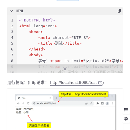
HTML
1
<!DOCTYPE 
html
>
2
<
html
lang
=
"en"
>
3
<
head
>
4
<
meta
charset
=
"UTF-8"
>
5
<
title
>
测试
</
title
>
6
</
head
>
7
<
body
>
8
        学号：
<
span
th:text
=
"${stu.id}"
>
学号
</
sp
9
        姓名：
<
span
th:text
=
"${stu.name}"
>
姓名
</
10
<!-- ${ 对象.属性名 }：会自动调用该属性的get
11
<!-- 相当于 ${ stu.getName() } -->
运行情况：(http请求：
http://localhost:8080/test
)
12
</
body
>
13
</
html
>