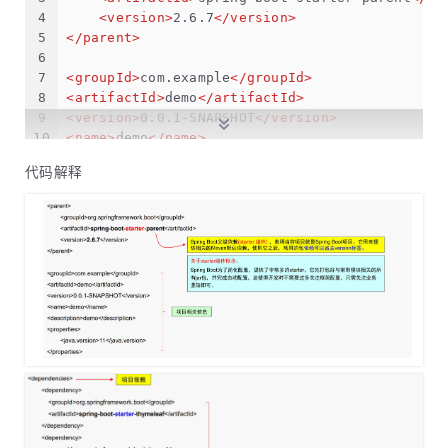
4
<
version
>
2.6.7
</
version
>
5
</
parent
>
6
7
<
groupId
>
com.example
</
groupId
>
8
<
artifactId
>
demo
</
artifactId
>
9
<
version
>
0.0.1-SNAPSHOT
</
version
>
10
<
name
>
demo
</
name
>
11
<
description
>
demo
</
description
>
代码解释
12
<
properties
>
13
<
java.version
>
11
</
java.version
>
14
</
properties
>
15
16
<
dependencies
>
17
<
dependency
>
18
<
groupId
>
org.springframework.boot
</
gro
19
<
artifactId
>
spring-boot-starter-thymel
20
</
dependency
>
21
<
dependency
>
22
<
groupId
>
org.springframework.boot
</
gro
23
<
artifactId
>
spring-boot-starter-web
</
a
24
</
dependency
>
25
<
dependency
>