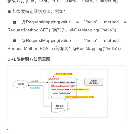
请求方式 (Get、Post、Put、 Delete、 Head、Options 等)
◼ 如果要指定请求方法，例如：
​ ◼ @RequestMapping(value = “/hello”, method =
RequestMethod.GET) (简写为：@GetMapping(“/hello”))
​ ◼ @RequestMapping(value = “/hello”, method =
RequestMethod.POST) (简写为：@PostMapping(“/hello”))
URL映射到方法示意图