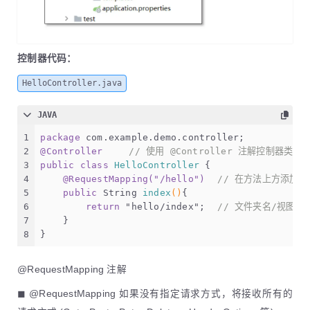
控制器代码：
HelloController.java
JAVA
1
package
 com.example.demo.controller;
2
@Controller
// 使用 @Controller 注解控制器类
3
public
class
HelloController
 {	
4
@RequestMapping("/hello")
// 在方法上方添加@R
5
public
 String 
index
()
{
6
return
"hello/index"
;	
// 文件夹名/视图页
7
    }
8
}
@RequestMapping 注解
◼ @RequestMapping 如果没有指定请求方式，将接收所有的