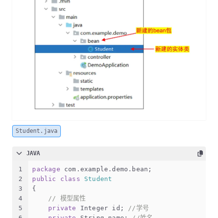
Student.java
JAVA
1
package
 com.example.demo.bean;
2
public
class
Student
3
{
4
// 模型属性
5
private
 Integer id; 
//学号
6
private
 String name; 
//姓名