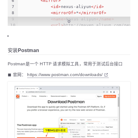
6
<
mirror
>
7
<
id
>
nexus-aliyun
</
id
>
8
<
mirrorOf
>
*
</
mirrorOf
>
9
<
name
>
Nexus aliyun
</
name
>
10
<
url
>
http://maven.aliyun.com/nexus
11
</
mirror
>
12
</
mirrors
>
13
</
settings
>
安装Postman
Postman是一个 HTTP 请求模拟工具，常用于测试后台接口
◼ 官网：
https://www.postman.com/downloads/