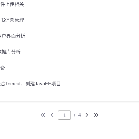
er文件上传相关
er图书信息管理
r 用户界面分析
r 数据库分析
预备
.3整合Tomcat，创建JavaEE项目
/
4