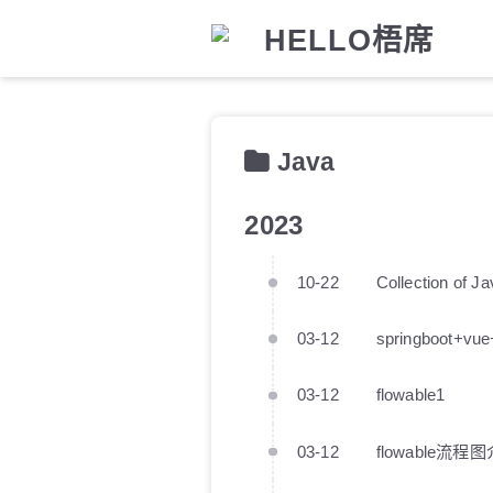
HELLO梧席
Java
2023
10-22
Collection of J
03-12
springboot+vue
03-12
flowable1
03-12
flowable流程