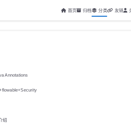
首页
归档
分类
友链
ava Annotations
+flowable+Security
图介绍