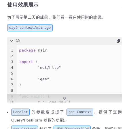
使用效果展示
为了展示第二天的成果，我们看一看在使用时的效果。
day2-context/main.go
GO
1
package
 main
2
3
import
 (
4
"net/http"
5
6
"gee"
7
)
8
9
func
main
()
 {
10
	r := gee.New()
11
	r.GET(
"/"
, 
func
(c *gee.Context)
 {
的参数变成成了
，提供了查询
Handler
gee.Context
12
		c.HTML(http.StatusOK, 
"<h1>Hel
13
	})
Query/PostForm 参数的功能。
14
	r.GET(
"/hello"
, 
func
(c *gee.Context)
 {