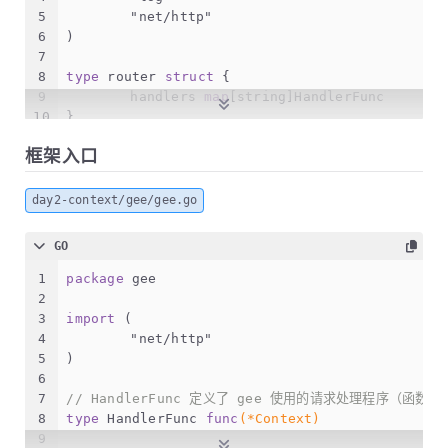
44
	c.Writer.WriteHeader(code)
5
"net/http"
45
}
6
)
46
7
47
// 设置响应头
8
type
 router 
struct
 {
48
func
(c *Context)
 SetHeader(key 
string
, value 
9
	handlers 
map
[
string
]HandlerFunc
49
	c.Writer.Header().Set(key, value)
10
}
50
}
11
51
框架入口
12
func
newRouter
()
 *router {
52
// 构造 String 响应方法
13
return
 &router{handlers: 
make
(
map
[
stri
53
func
(c *Context)
 String(code 
int
, format 
stri
14
}
day2-context/gee/gee.go
54
	c.SetHeader(
"Content-Type"
, 
"text/plai
15
55
	c.Status(code)
16
func
(r *router)
 addRoute(method 
string
, patte
GO
56
	c.Writer.Write([]
byte
(fmt.Sprintf(form
17
	log.Printf(
"Route %4s - %s"
, method, p
57
}
18
	key := method + 
"-"
 + pattern
1
package
 gee
58
19
	r.handlers[key] = handler
2
59
// 构造 JSON 响应方法
20
}
3
import
 (
60
func
(c *Context)
 JSON(code 
int
, obj 
interface
21
4
"net/http"
61
	c.SetHeader(
"Content-Type"
, 
"applicati
22
func
(r *router)
 handle(c *Context) {
5
)
62
	c.Status(code)
23
	key := c.Method + 
"-"
 + c.Path
6
63
// NewEncoder returns a new encoder th
24
if
 handler, ok := r.handlers[key]; ok 
7
// HandlerFunc 定义了 gee 使用的请求处理程序（函数）
64
	encoder := json.NewEncoder(c.Writer)
25
		handler(c)
8
type
 HandlerFunc 
func
(*Context)
65
if
 err := encoder.Encode(obj); err != 
26
	} 
else
 {
9