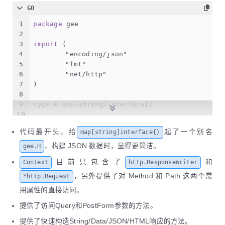
GO
1
package
 gee
2
3
import
 (
4
"encoding/json"
5
"fmt"
6
"net/http"
7
)
8
9
type
 H 
map
[
string
]
interface
{}
10
11
type
 Context 
struct
 {
代码最开头，给
起了一个别名
map[string]interface{}
12
// origin objects
13
	Writer http.ResponseWriter
，构建 JSON 数据时，显得更简洁。
gee.H
14
	Req    *http.Request
目前只包含了
和
Context
http.ResponseWriter
15
// request info
16
	Path   
string
，另外提供了对 Method 和 Path 这两个常
*http.Request
17
	Method 
string
用属性的直接访问。
18
// response info
19
	StatueCode 
int
提供了访问Query和PostForm参数的方法。
20
}
提供了快速构造String/Data/JSON/HTML响应的方法。
21