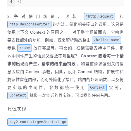
4
})
2.争对使用场景，封装
和
*http.Request
的方法，简化相关接口的调用，这只是
http.ResponseWriter
使用上下文 Context 的原因之一，对于整个框架而言，它哈需
要支撑额外的功能。例如，将来解析动态路由
,
/hello/:name
参数
放在哪里等。再比如，框架需要支持中间件，那
:name
么中间件产生的信息又要放在哪里呢？
Context 随着每一个请
求的出现而产生，请求的结束而销毁
，和当前请求强相关的信
息丢应由 Context 承载。因此，设计 Context 结构，扩展性和
复杂性留在内部，而对外简化了接口。路由的处理函数，以及将
要实现的中间件，参数都统一使用
实例，
Context
就像一次会话的百宝箱，可以找到任何东西。
Conetext
具体实现
day2-context/gee/context.go