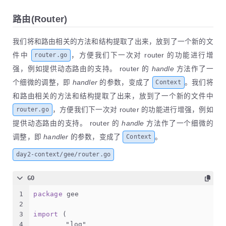
22
// Context 的构造函数
路由(Router)
23
func
newContext
(w http.ResponseWriter, req *ht
24
return
 &Context{
25
		Writer: w,
我们将和路由相关的方法和结构提取了出来，放到了一个新的文
26
		Req:    req,
件中
，方便我们下一次对 router 的功能进行增
router.go
27
		Path:   req.URL.Path,
强，例如提供动态路由的支持。 router 的
handle
方法作了一
28
		Method: req.Method,
29
	}
个细微的调整，即
handler
的参数，变成了
。我们将
Context
30
}
和路由相关的方法和结构提取了出来，放到了一个新的文件中
31
，方便我们下一次对 router 的功能进行增强，例如
router.go
32
// 提供了访问 Query 和 PostForm 参数的方法
33
func
(c *Context)
 PostForm(key 
string
) 
string
 
提供动态路由的支持。 router 的
handle
方法作了一个细微的
34
return
 c.Req.FormValue(key)
调整，即
handler
的参数，变成了
。
Context
35
}
36
day2-context/gee/router.go
37
func
(c *Context)
 Query(key 
string
) 
string
 {
38
return
 c.Req.URL.Query().Get(key)
GO
39
}
40
1
package
 gee
41
// 设置状态码
2
42
func
(c *Context)
 Status(code 
int
) {
3
import
 (
43
	c.StatueCode = code
4
"log"