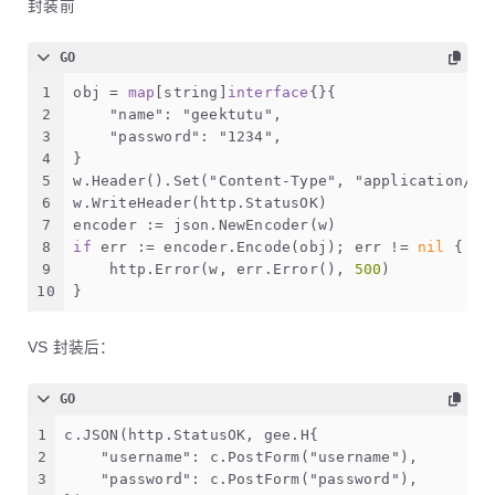
封装前
GO
1
obj = 
map
[
string
]
interface
{}{
2
"name"
: 
"geektutu"
,
3
"password"
: 
"1234"
,
4
}
5
w.Header().Set(
"Content-Type"
, 
"application/js
6
w.WriteHeader(http.StatusOK)
7
encoder := json.NewEncoder(w)
8
if
 err := encoder.Encode(obj); err != 
nil
 {
9
    http.Error(w, err.Error(), 
500
)
10
}
VS 封装后：
GO
1
c.JSON(http.StatusOK, gee.H{
2
"username"
: c.PostForm(
"username"
),
3
"password"
: c.PostForm(
"password"
),