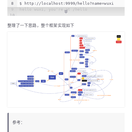
32
	engine.addRoute(
"POST"
, pattern, handl
8
$ http://localhost:9999/hello?name=wuxi
33
}
9
hello wuxi, you're at /hello
34
10
35
// Run 函数用于启动一个 http 服务
11
$ http://localhost:9999/login" -X POST -d 'use
36
func
(engine *Engine)
 Run(addr 
string
) (err 
er
整理了一下思路，整个框架实现如下
12
{"password":"123","username":"wuxi"}
37
return
 http.ListenAndServe(addr, engin
13
38
}
14
$ http://localhost:9999/xxx
39
15
404 NOT FOUND: /xxx
40
// 关键一步：实现 ServeHTTP 接口
41
func
(engine *Engine)
 ServeHTTP(w http.Respons
42
	c := newContext(w, req)
43
	engine.router.handle(c)
44
}
参考：