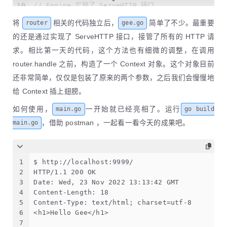
66
		http.Error(c.Writer, err.Error
27
		c.String(http.StatusNotFound, 
10
// Engine 实现了 ServeHTTP 接口
67
	}
28
	}
11
type
 Engine 
struct
 {
68
}
将
相关的代码独立后，
简单了不少。最重要
router
gee.go
29
}
12
	router *router
69
13
}
的还是通过实现了 ServeHTTP 接口，接管了所有的 HTTP 请
70
// 构造 Data 响应方法
14
求。相比第一天的代码，这个方法也有细微的调整，在调用
71
func
(c *Context)
 Data(code 
int
, data []
byte
) 
15
// Engine 的构造函数
72
	c.Status(code)
router.handle 之前，构造了一个 Context 对象。这个对象目前
16
func
New
()
 *Engine {
73
	c.Writer.Write(data)
17
return
 &Engine{router: newRouter()}
还非常简单，仅仅是包装了原来的两个参数，之后我们会慢慢地
74
}
18
}
给 Context 插上翅膀。
75
19
76
// 构造 HTML 响应方法
20
// 添加一个路由，注意实际添加的位置
如何使用，
一开始就已经亮相了。运行
main.go
go build
77
func
(c *Context)
 HTML(code 
int
, html 
string
) 
21
func
(engine *Engine)
 addRoute(method 
string
, 
，借助 postman ，一起看一看今天的成果吧。
main.go
78
	c.SetHeader(
"Content-Type"
, 
"text/html
22
	engine.router.addRoute(method, pattern
79
	c.Status(code)
23
}
80
	c.Writer.Write([]
byte
(html))
24
81
}
25
// GET 函数定义添加 GET 请求的方法
1
$ http://localhost:9999/
26
func
(engine *Engine)
 GET(pattern 
string
, hand
2
HTTP/1.1 200 OK
27
	engine.addRoute(
"GET"
, pattern, handle
3
Date: Wed, 23 Nov 2022 13:13:42 GMT
28
}
4
Content-Length: 18
29
5
Content-Type: text/html; charset=utf-8
30
// POST 函数定义添加 POST 请求的方法
6
<h1>Hello Gee</h1>
31
func
(engine *Engine)
 POST(pattern 
string
, han
7