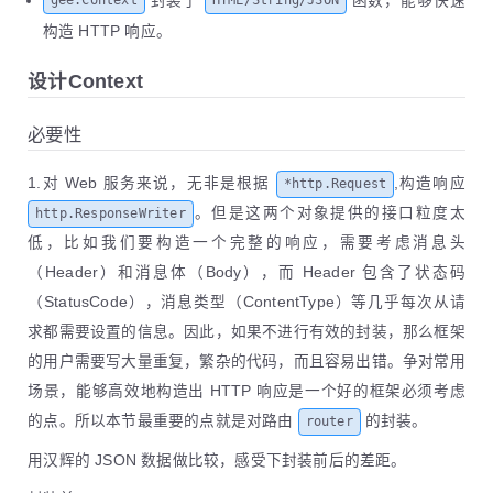
封装了
函数，能够快速
gee.Context
HTML/String/JSON
15
// expect /hello?name=geektutu
16
		c.String(http.StatusOK, 
"hello
构造 HTTP 响应。
17
	})
18
设计Context
19
	r.POST(
"/login"
, 
func
(c *gee.Context)
 
20
		c.JSON(http.StatusOK, gee.H{
必要性
21
"username"
: c.PostForm(
22
"password"
: c.PostForm(
23
		})
1.对 Web 服务来说，无非是根据
,构造响应
*http.Request
24
	})
。但是这两个对象提供的接口粒度太
http.ResponseWriter
25
低，比如我们要构造一个完整的响应，需要考虑消息头
26
	r.Run(
":9999"
)
27
}
（Header）和消息体（Body），而 Header 包含了状态码
（StatusCode），消息类型（ContentType）等几乎每次从请
求都需要设置的信息。因此，如果不进行有效的封装，那么框架
的用户需要写大量重复，繁杂的代码，而且容易出错。争对常用
场景，能够高效地构造出 HTTP 响应是一个好的框架必须考虑
的点。所以本节最重要的点就是对路由
的封装。
router
用汉辉的 JSON 数据做比较，感受下封装前后的差距。